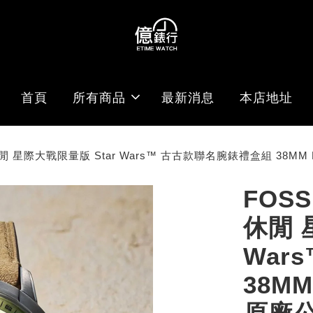
首頁
所有商品
最新消息
本店地址
式休閒 星際大戰限量版 Star Wars™ 古古款聯名腕錶禮盒組 38MM
FOSS
休閒 
War
38M