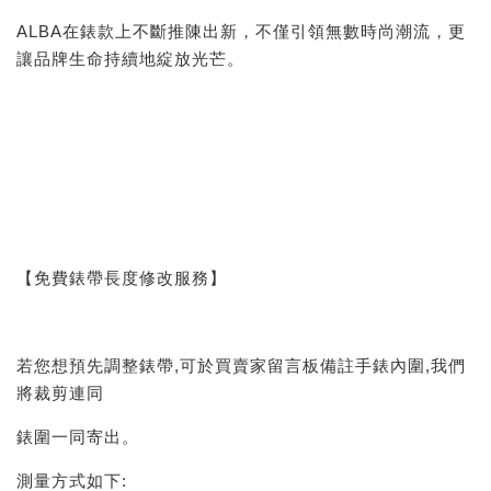
ALBA在錶款上不斷推陳出新，不僅引領無數時尚潮流，更
讓品牌生命持續地綻放光芒。
【免費錶帶長度修改服務】
若您想預先調整錶帶,可於買賣家留言板備註手錶內圍,我們
將裁剪連同
錶圍一同寄出。
測量方式如下: