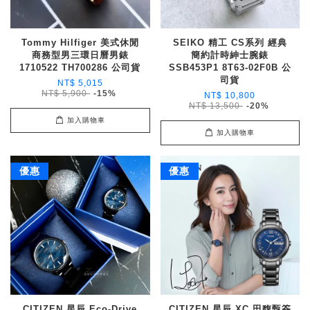
Tommy Hilfiger 美式休閒
SEIKO 精工 CS系列 經典
商務型男三環日曆男錶
簡約計時紳士腕錶
1710522 TH700286 公司貨
SSB453P1 8T63-02F0B 公
司貨
NT$ 5,015
NT$ 5,900
-15%
NT$ 10,800
NT$ 13,500
-20%
加入購物車
加入購物車
優惠
優惠
CITIZEN 星辰 Eco-Drive
CITIZEN 星辰 XC 田馥甄簽