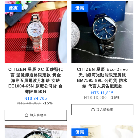
優惠
優惠
CITIZEN 星辰 XC 田馥甄代
CITIZEN 星辰 Eco-Drive
言 聖誕節通路限定款 黃金
天川銀河光動能限定腕錶
海岸五局電波月相錶 女錶
BM7595-89L 公司貨 防水
EE1004-65N 原廠公司貨 台
錶 代言人廣告配戴款
灣限量50只
NT$ 11,815
NT$ 13,900
-15%
NT$ 34,765
NT$ 40,900
-15%
加入購物車
加入購物車
優惠