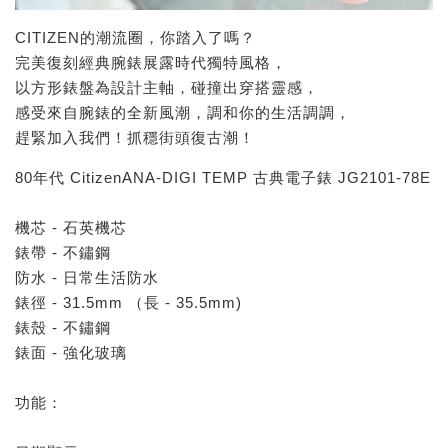
CITIZEN的潮流圈，你踏入了嗎？
完美復刻經典腕錶展露時代獨特風格，
以方形錶盤為設計主軸，碰撞出穿搭靈感，
感受來自腕錶的全新風潮，調和你的生活調調，
趕緊加入我們！抓穩街頭復古潮！
80年代 CitizenANA-DIGI TEMP 古典電子錶 JG2101-78E
機芯 - 石英機芯
錶帶 - 不鏽鋼
防水 - 日常生活防水
錶徑 - 31.5mm （長 - 35.5mm)
錶殼 - 不鏽鋼
錶面 - 強化玻璃
功能：