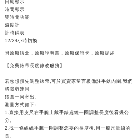
日期顯示
時間顯示
雙時間功能
溫度計
計時碼表
12/24小時切換
附原廠錶盒，原廠說明書，原廠保證卡，原廠提袋
【免費錶帶長度修改服務】
若您想預先調整錶帶,可於買賣家留言板備註手錶內圍,我們
將裁剪連同
錶圍一同寄出。
測量方式如下:
1.直接用皮尺在手腕上戴手錶處繞一圈調整長度後看幾公
分。
2.找一條線繞手腕一圈調整您要的長度後,用一般尺量線的
長。