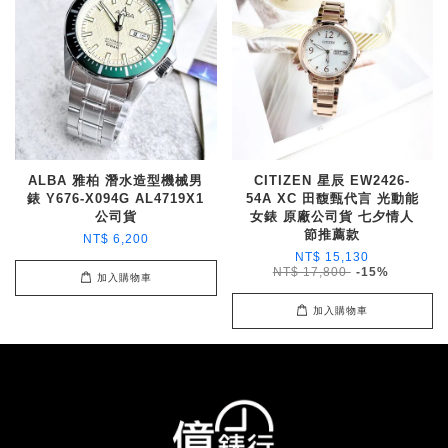
ALBA 雅柏 潛水造型機械男
CITIZEN 星辰 EW2426-
錶 Y676-X094G AL4719X1
54A XC 田馥甄代言 光動能
公司貨
女錶 原廠公司貨 七夕情人
節推薦款
NT$ 6,200
NT$ 15,130
NT$ 17,800
-15%
加入購物車
加入購物車