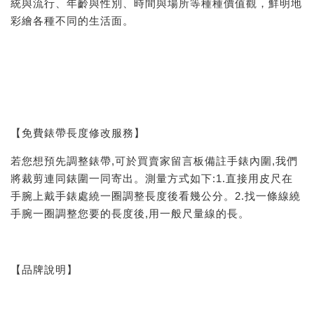
統與流行、年齡與性別、時間與場所等種種價值觀，鮮明地
彩繪各種不同的生活面。
【免費錶帶長度修改服務】
若您想預先調整錶帶,可於買賣家留言板備註手錶內圍,我們
將裁剪連同錶圍一同寄出。測量方式如下:1.直接用皮尺在
手腕上戴手錶處繞一圈調整長度後看幾公分。2.找一條線繞
手腕一圈調整您要的長度後,用一般尺量線的長。
【品牌說明】