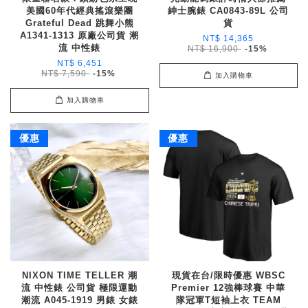
美國60年代經典搖滾樂團
紳士腕錶 CA0843-89L 公司
Grateful Dead 跳舞小熊
貨
A1341-1313 原廠公司貨 潮
NT$ 14,365
流 中性錶
NT$ 16,900
-15%
NT$ 6,451
NT$ 7,590
-15%
加入購物車
加入購物車
優惠
優惠
NIXON TIME TELLER 潮
現貨在台/限時優惠 WBSC
流 中性錶 公司貨 極限運動
Premier 12強棒球賽 中華
潮流 A045-1919 男錶 女錶
隊冠軍T短袖上衣 TEAM