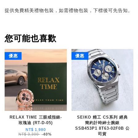
提供免費精美禮物包裝，如需禮物包裝，下標後可先告知。
您可能也喜歡
優惠
優惠
RELAX TIME 三眼戒指錶-
SEIKO 精工 CS系列 經典
玫瑰迪 (RT-D-05)
簡約計時紳士腕錶
SSB453P1 8T63-02F0B 公
NT$ 1,980
司貨
NT$ 3,300
-40%