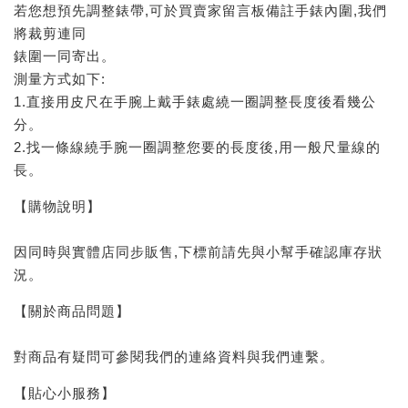
若您想預先調整錶帶,可於買賣家留言板備註手錶內圍,我們
將裁剪連同
錶圍一同寄出。
測量方式如下:
1.直接用皮尺在手腕上戴手錶處繞一圈調整長度後看幾公
分。
2.找一條線繞手腕一圈調整您要的長度後,用一般尺量線的
長。
【購物說明】
因同時與實體店同步販售,下標前請先與小幫手確認庫存狀
況。
【關於商品問題】
對商品有疑問可參閱我們的連絡資料與我們連繫。
【貼心小服務】