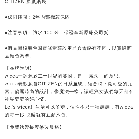
CITIZEN 原廠紙袋
●保固期限：2年內部機芯保固
●注意事項：防水 100 米，保證全新原廠公司貨
●商品圖檔顏色因電腦螢幕設定差異會略有不同，以實際商
品顏色為準。
【品牌說明】
wicca一詞源於二十世紀的英國，是 「魔法」的意思。
wicca表款源自CITIZEN的日系血統，結合時下最可愛的元
素，俏麗時尚的設計，像魔法一樣，讓輕熟女孩們每天都有
神采奕奕的好心情。
Let’s wicca!! 生活可以多變，個性不只一種調調，有wicca
的每一秒,快樂就有五顏六色。
【免費錶帶長度修改服務】