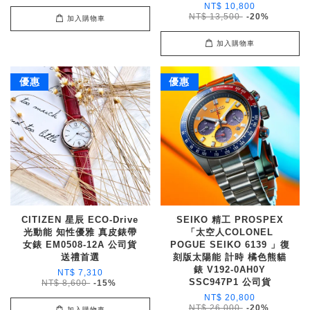
NT$ 10,800
NT$ 13,500
-20%
加入購物車
加入購物車
優惠
優惠
CITIZEN 星辰 ECO-Drive
SEIKO 精工 PROSPEX
光動能 知性優雅 真皮錶帶
「太空人COLONEL
女錶 EM0508-12A 公司貨
POGUE SEIKO 6139 」復
送禮首選
刻版太陽能 計時 橘色熊貓
錶 V192-0AH0Y
NT$ 7,310
SSC947P1 公司貨
NT$ 8,600
-15%
NT$ 20,800
NT$ 26,000
-20%
加入購物車