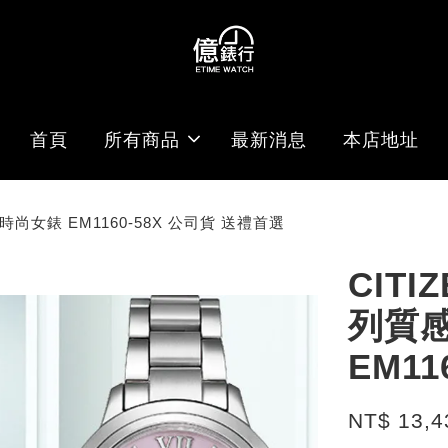
首頁
所有商品
最新消息
本店地址
能時尚女錶 EM1160-58X 公司貨 送禮首選
CITI
列質
EM1
NT$ 13,