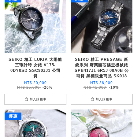
SEIKO 精工 LUKIA 太陽能
SEIKO 精工 PRESAGE 新
三環計時 女錶 V175-
銳系列 麻葉開芯鏤空機械錶
0DY0SD SSC903J1 公司
SPB417J1 6R5J-00A0B 公
貨
司貨 黑標限量商品 SK018
NT$ 20,000
NT$ 36,900
NT$ 25,000
-20%
NT$ 41,000
-10%
加入購物車
加入購物車
優惠