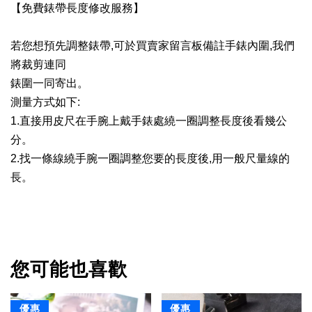
【
免費錶帶長度修改服務
】
若您想預先調整錶帶,可於買賣家留言板備註手錶內圍,我們
將裁剪連同
錶圍一同寄出。
測量方式如下:
1.直接用皮尺在手腕上戴手錶處繞一圈調整長度後看幾公
分。
2.找一條線繞手腕一圈調整您要的長度後,用一般尺量線的
長。
您可能也喜歡
優惠
優惠