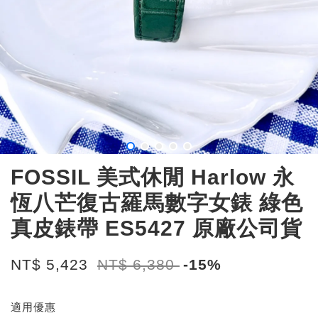
FOSSIL 美式休閒 Harlow 永
恆八芒復古羅馬數字女錶 綠色
真皮錶帶 ES5427 原廠公司貨
NT$ 5,423
NT$ 6,380
-15%
適用優惠