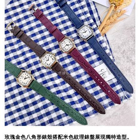
玫瑰金色八角形錶殼搭配米色紋理錶盤展現獨特造型。