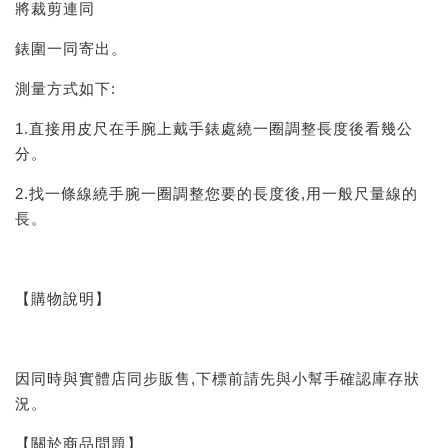
將裁剪連同
錶圍一同寄出。
測量方式如下:
1.直接用皮尺在手腕上戴手錶處繞一圈調整長度後看幾公
分。
2.找一條線繞手腕一圈調整您要的長度後,用一般尺量線的
長。
【購物說明】
因同時與實體店同步販售,下標前請先與小幫手確認庫存狀
況。
【關於商品問題】