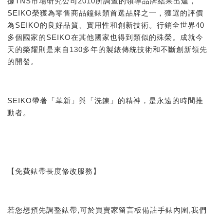
據TNS市場研究公司2010所調查的領導品牌結果出爐，
SEIKO榮獲為零售商品鐘錶類首選品牌之一，獲選的評價
為SEIKO的良好品質、實用性和創新技術。行銷全世界40
多個國家的SEIKO在其他國家也得到類似的殊榮。成就今
天的榮耀則是來自130多年的製錶傳統技術和不斷創新領先
的開發。
SEIKO帶著「革新」與「洗鍊」的精神，是永遠的時間推
動者。
【免費錶帶長度修改服務】
若您想預先調整錶帶,可於買賣家留言板備註手錶內圍,我們