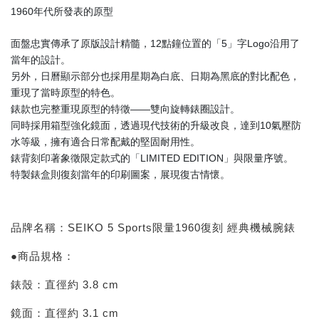
1960年代所發表的原型
面盤忠實傳承了原版設計精髓，12點鐘位置的「5」字Logo沿用了
當年的設計。
另外，日曆顯示部分也採用星期為白底、日期為黑底的對比配色，
重現了當時原型的特色。
錶款也完整重現原型的特徵——雙向旋轉錶圈設計。
同時採用箱型強化鏡面，透過現代技術的升級改良，達到10氣壓防
水等級，擁有適合日常配戴的堅固耐用性。
錶背刻印著象徵限定款式的「LIMITED EDITION」與限量序號。
特製錶盒則復刻當年的印刷圖案，展現復古情懷。
品牌名稱：SEIKO 5 Sports限量1960復刻 經典機械腕錶
●商品規格：
錶殼：直徑約 3.8 cm
鏡面：直徑約 3.1 cm