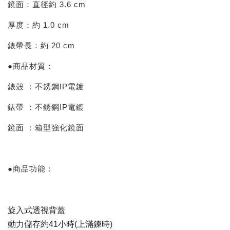
鏡面：直徑約 3.6 cm
厚度：約 1.0 cm
錶帶長：約 20 cm
●商品材質：
錶殼 ：不銹鋼IP電鍍
錶帶 ：不銹鋼IP電鍍
鏡面 ：箱型強化鏡面
●商品功能：
旋入式透視背蓋
動力儲存約41小時(上滿鍊時)