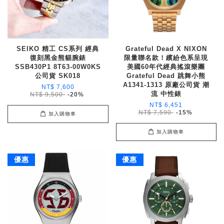
SEIKO 精工 CS系列 經典
Grateful Dead X NIXON
復刻黑金熊貓腕錶
限量聯名款！繽紛色系呈現
SSB430P1 8T63-00W0KS
美國60年代經典搖滾樂團
公司貨 SK018
Grateful Dead 跳舞小熊
A1341-1313 原廠公司貨 潮
NT$ 7,600
流 中性錶
NT$ 9,500
-20%
NT$ 6,451
NT$ 7,590
-15%
加入購物車
加入購物車
優惠
優惠