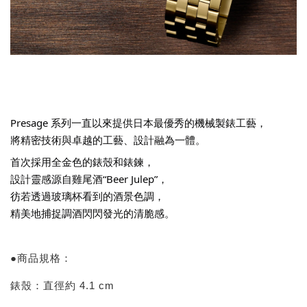
Presage 系列一直以來提供日本最優秀的機械製錶工藝，
將精密技術與卓越的工藝、設計融為一體。
首次採用全金色的錶殼和錶鍊，
設計靈感源自雞尾酒“Beer Julep”，
彷若透過玻璃杯看到的酒景色調，
精美地捕捉調酒閃閃發光的清脆感。
●商品規格：
錶殼：直徑約 4.1 cm