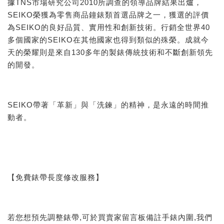
據TNS市場研究公司2010所調查的領導品牌結果出爐，
SEIKO榮獲為零售商品鐘錶類首選品牌之一，獲選的評價
為SEIKO的良好品質、實用性和創新技術。行銷全世界40
多個國家的SEIKO在其他國家也得到類似的殊榮。成就今
天的榮耀則是來自130多年的製錶傳統技術和不斷創新領先
的開發。
SEIKO帶著「革新」與「洗鍊」的精神，是永遠的時間推
動者。
【免費錶帶長度修改服務】
若您想預先調整錶帶,可於買賣家留言板備註手錶內圍,我們