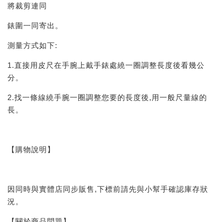
將裁剪連同
錶圍一同寄出。
測量方式如下:
1.直接用皮尺在手腕上戴手錶處繞一圈調整長度後看幾公
分。
2.找一條線繞手腕一圈調整您要的長度後,用一般尺量線的
長。
【購物說明】
因同時與實體店同步販售,下標前請先與小幫手確認庫存狀
況。
【關於商品問題】