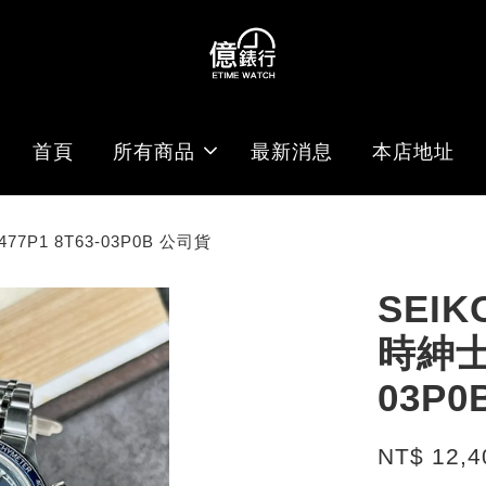
首頁
所有商品
最新消息
本店地址
P1 8T63-03P0B 公司貨
SEI
時紳士腕
03P
NT$ 12,