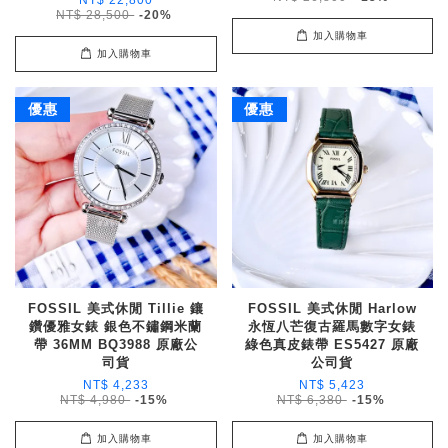
NT$ 22,800
NT$ 28,500
-20%
加入購物車
加入購物車
優惠
優惠
FOSSIL 美式休閒 Tillie 鑲
FOSSIL 美式休閒 Harlow
鑽優雅女錶 銀色不鏽鋼米蘭
永恆八芒復古羅馬數字女錶
帶 36MM BQ3988 原廠公
綠色真皮錶帶 ES5427 原廠
司貨
公司貨
NT$ 4,233
NT$ 5,423
NT$ 4,980
-15%
NT$ 6,380
-15%
加入購物車
加入購物車