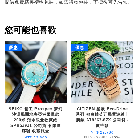
提供免費精美禮物包裝，如需禮物包裝，下標後可先告知。
您可能也喜歡
優惠
優惠
SEIKO 精工 Prospex 夢幻
CITIZEN 星辰 Eco-Drive
沙灘馬爾地夫亞洲限量款
系列 都會精英五局電波紳士
200米 潛水限量收藏錶
腕錶 AT8263-87X 公司貨 /
SPB539J1 公司貨 有限量
廣告款
序號 收藏錶盒
NT$ 22,780
NT$ 26,800
-15%