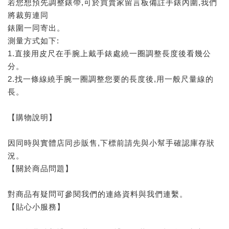
若您想預先調整錶帶,可於買賣家留言板備註手錶內圍,我們
將裁剪連同
錶圍一同寄出。
測量方式如下:
1.直接用皮尺在手腕上戴手錶處繞一圈調整長度後看幾公
分。
2.找一條線繞手腕一圈調整您要的長度後,用一般尺量線的
長。
【購物說明】
因同時與實體店同步販售,下標前請先與小幫手確認庫存狀
況。
【關於商品問題】
對商品有疑問可參閱我們的連絡資料與我們連繫。
【貼心小服務】