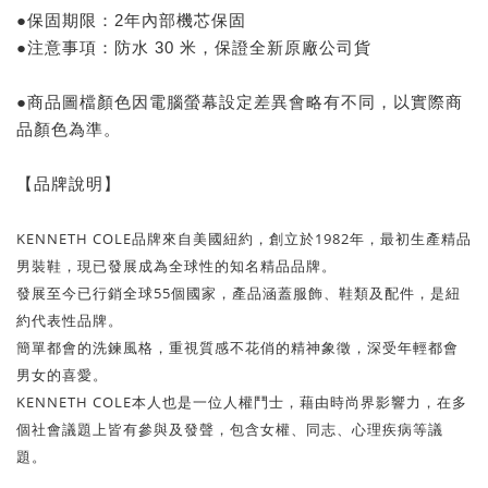
●保固期限：2年內部機芯保固
●注意事項：防水 30 米，保證全新原廠公司貨
●商品圖檔顏色因電腦螢幕設定差異會略有不同，以實際商
品顏色為準。
【品牌說明】
KENNETH COLE品牌來自美國紐約，創立於1982年，最初生產精品
男裝鞋，現已發展成為全球性的知名精品品牌。
發展至今已行銷全球55個國家，產品涵蓋服飾、鞋類及配件，是紐
約代表性品牌。
簡單都會的洗鍊風格，重視質感不花俏的精神象徵，深受年輕都會
男女的喜愛。
KENNETH COLE本人也是一位人權鬥士，藉由時尚界影響力，在多
個社會議題上皆有參與及發聲，包含女權、同志、心理疾病等議
題。