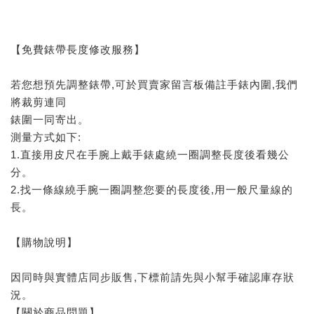
【免費錶帶長度修改服務】
若您想預先調整錶帶,可於買賣家留言板備註手錶內圍,我們
將裁剪連同
錶圍一同寄出。
測量方式如下:
1.直接用皮尺在手腕上戴手錶處繞一圈調整長度後看幾公
分。
2.找一條線繞手腕一圈調整您要的長度後,用一般尺量線的
長。
【購物說明】
因同時與實體店同步販售,下標前請先與小幫手確認庫存狀
況。
【關於商品問題】