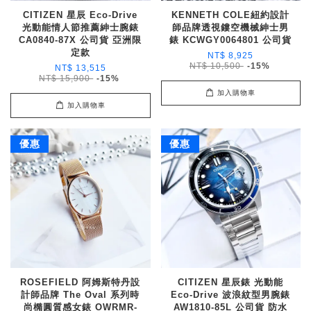
CITIZEN 星辰 Eco-Drive
KENNETH COLE紐約設計
光動能情人節推薦紳士腕錶
師品牌透視鏤空機械紳士男
CA0840-87X 公司貨 亞洲限
錶 KCWGY0064801 公司貨
定款
NT$ 8,925
NT$ 10,500
-15%
NT$ 13,515
NT$ 15,900
-15%
加入購物車
加入購物車
優惠
優惠
ROSEFIELD 阿姆斯特丹設
CITIZEN 星辰錶 光動能
計師品牌 The Oval 系列時
Eco-Drive 波浪紋型男腕錶
尚橢圓質感女錶 OWRMR-
AW1810-85L 公司貨 防水