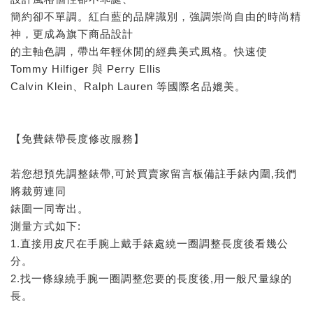
簡約卻不單調。紅白藍的品牌識別，強調崇尚自由的時尚精
神，更成為旗下商品設計
的主軸色調，帶出年輕休閒的經典美式風格。快速使
Tommy Hilfiger 與 Perry Ellis
Calvin Klein、Ralph Lauren 等國際名品媲美。
【免費錶帶長度修改服務】
若您想預先調整錶帶,可於買賣家留言板備註手錶內圍,我們
將裁剪連同
錶圍一同寄出。
測量方式如下:
1.直接用皮尺在手腕上戴手錶處繞一圈調整長度後看幾公
分。
2.找一條線繞手腕一圈調整您要的長度後,用一般尺量線的
長。