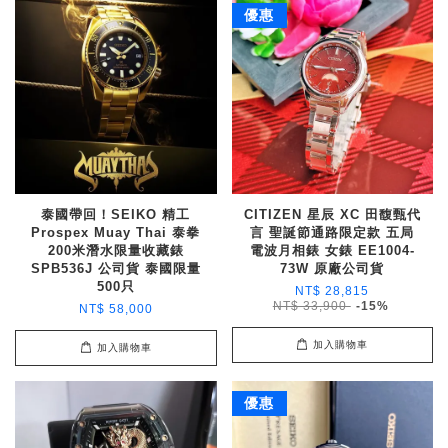
優惠
泰國帶回！SEIKO 精工
CITIZEN 星辰 XC 田馥甄代
Prospex Muay Thai 泰拳
言 聖誕節通路限定款 五局
200米潛水限量收藏錶
電波月相錶 女錶 EE1004-
SPB536J 公司貨 泰國限量
73W 原廠公司貨
500只
NT$ 28,815
NT$ 33,900
-15%
NT$ 58,000
加入購物車
加入購物車
優惠