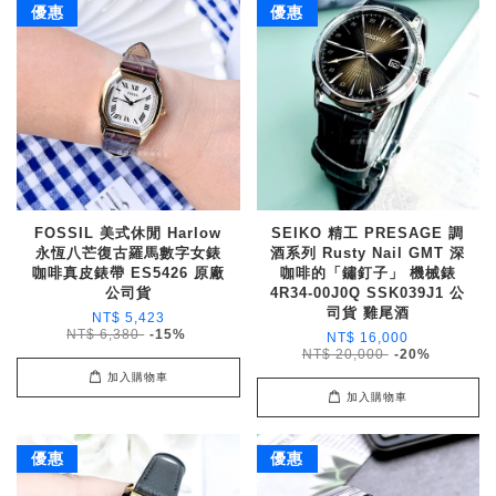
優惠
優惠
FOSSIL 美式休閒 Harlow
SEIKO 精工 PRESAGE 調
永恆八芒復古羅馬數字女錶
酒系列 Rusty Nail GMT 深
咖啡真皮錶帶 ES5426 原廠
咖啡的「鏽釘子」 機械錶
公司貨
4R34-00J0Q SSK039J1 公
司貨 雞尾酒
NT$ 5,423
NT$ 6,380
-15%
NT$ 16,000
NT$ 20,000
-20%
加入購物車
加入購物車
優惠
優惠