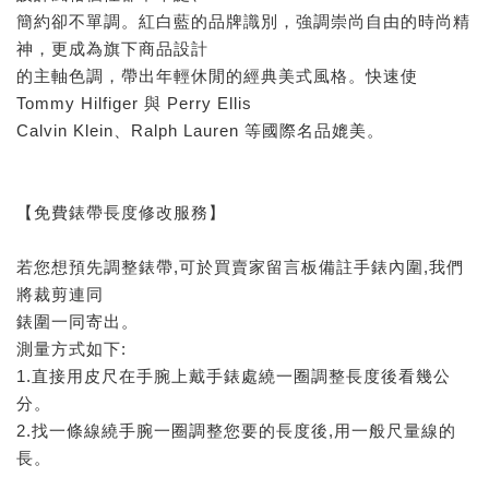
簡約卻不單調。紅白藍的品牌識別，強調崇尚自由的時尚精
神，更成為旗下商品設計
的主軸色調，帶出年輕休閒的經典美式風格。快速使
Tommy Hilfiger 與 Perry Ellis
Calvin Klein、Ralph Lauren 等國際名品媲美。
【免費錶帶長度修改服務】
若您想預先調整錶帶,可於買賣家留言板備註手錶內圍,我們
將裁剪連同
錶圍一同寄出。
測量方式如下:
1.直接用皮尺在手腕上戴手錶處繞一圈調整長度後看幾公
分。
2.找一條線繞手腕一圈調整您要的長度後,用一般尺量線的
長。