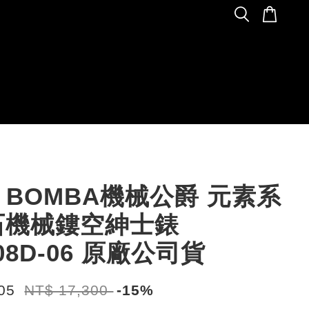
R BOMBA機械公爵 元素系
石機械鏤空紳士錶
08D-06 原廠公司貨
705
NT$ 17,300
-15%