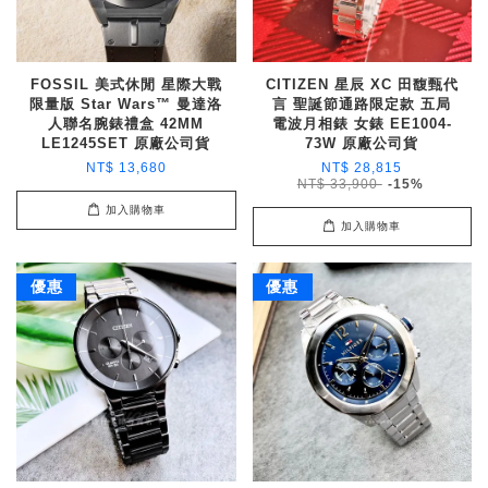
FOSSIL 美式休閒 星際大戰
CITIZEN 星辰 XC 田馥甄代
限量版 Star Wars™ 曼達洛
言 聖誕節通路限定款 五局
人聯名腕錶禮盒 42MM
電波月相錶 女錶 EE1004-
LE1245SET 原廠公司貨
73W 原廠公司貨
NT$ 13,680
NT$ 28,815
NT$ 33,900
-15%
加入購物車
加入購物車
優惠
優惠