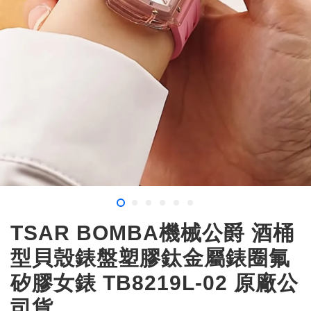
TSAR BOMBA機械公爵 酒桶
型貝殼錶盤塑膠鈦金屬錶圈氟
矽膠女錶 TB8219L-02 原廠公
司貨