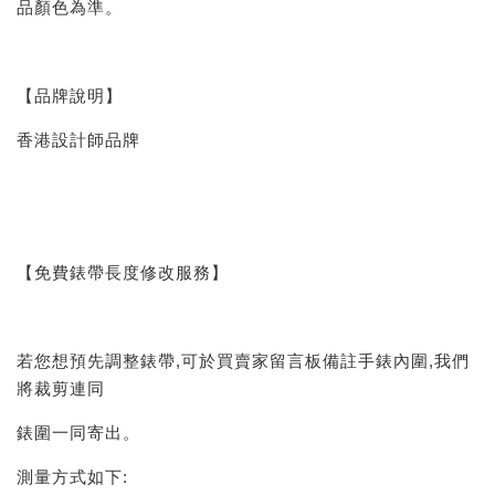
品顏色為準。
【品牌說明】
香港設計師品牌
【免費錶帶長度修改服務】
若您想預先調整錶帶,可於買賣家留言板備註手錶內圍,我們
將裁剪連同
錶圍一同寄出。
測量方式如下: