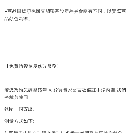
●商品圖檔顏色因電腦螢幕設定差異會略有不同，以實際商
品顏色為準。
【免費錶帶長度修改服務】
若您想預先調整錶帶,可於買賣家留言板備註手錶內圍,我們
將裁剪連同
錶圍一同寄出。
測量方式如下:
1.直接用皮尺在手腕上戴手錶處繞一圈調整長度後看幾公