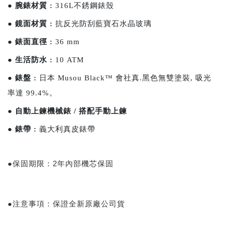
●
腕錶材質 :
316L不銹鋼錶殼
●
鏡面材質 :
抗反光防刮藍寶石水晶玻璃
●
錶面直徑 :
36 mm
●
生活防水 :
10 ATM
●
錶盤 :
日本 Musou Black™ 會社真.黑色無雙塗裝, 吸光
率達 99.4%。
●
自動上鍊機械錶 / 搭配手動上鍊
●
錶帶 :
義大利真皮錶帶
●保固期限：2年內部機芯保固
●注意事項：保證全新原廠公司貨