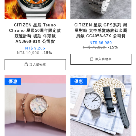
CITIZEN 星辰 Tsuno
CITIZEN 星辰 GPS系列 衛
Chrono 星辰50週年限定款
星對時 太空感髮絲紋鈦金屬
競速計時 復刻 牛頭錶
男錶 CC4058-67X 公司貨
AN3660-81X 公司貨
NT$ 66,980
NT$ 78,800
-15%
NT$ 9,265
NT$ 10,900
-15%
加入購物車
加入購物車
優惠
優惠