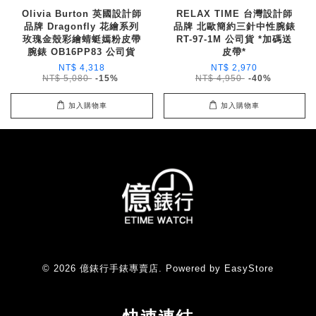
Olivia Burton 英國設計師
RELAX TIME 台灣設計師
品牌 Dragonfly 花繪系列
品牌 北歐簡約三針中性腕錶
玫瑰金殼彩繪蜻蜓嫣粉皮帶
RT-97-1M 公司貨 *加碼送
腕錶 OB16PP83 公司貨
皮帶*
NT$ 4,318
NT$ 2,970
NT$ 5,080
-15%
NT$ 4,950
-40%
加入購物車
加入購物車
© 2026 億錶行手錶專賣店. Powered by
EasyStore