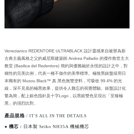
Venezianico REDENTORE ULTRABLACK 設計靈感來自被譽為新
古典主義風格之父的威尼斯建築師 Andrea Palladio 的傑作救世主大
教堂 (Basilica del Redentore) 簡約與優雅融於永恆的設計之中，對
稱性的完美比例，代表一種不做作的美學標準。極致黑錶盤採用日
本獨有的 Musou Black™ 真.黑色無雙塗料，可吸收 99.4% 的光
線，深不見底的極黑效果，提供令人難忘的視覺體驗。錶盤設計化
繁為簡，配上銀色指針及十字Logo，以黑銀雙色呈現出「至臻極
黑」的强烈比對。
產品規格
/ IT'S ALL IN THE DETAILS
●
機芯 :
日本製 Seiko NH35A 機械機芯